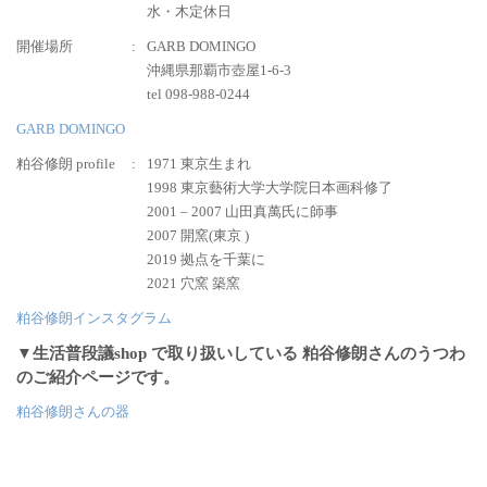
水・木定休日
開催場所
GARB DOMINGO
沖縄県那覇市壺屋1-6-3
tel 098-988-0244
GARB DOMINGO
粕谷修朗 profile
1971 東京生まれ
1998 東京藝術大学大学院日本画科修了
2001 – 2007 山田真萬氏に師事
2007 開窯(東京 )
2019 拠点を千葉に
2021 穴窯 築窯
粕谷修朗インスタグラム
▼生活普段議shop で取り扱いしている 粕谷修朗さんのうつわ
のご紹介ページです。
粕谷修朗さんの器