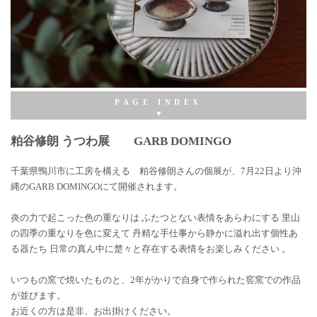
粕谷修朗 うつわ展 GARB DOMINGO
粕谷修朗 うつわ展
粕谷修朗 うつわ展 GARB DOMINGO
▼生活普段議shop で取り扱いしている 粕谷修朗さんのうつわ
千葉県鴨川市に工房を構える 粕谷修朗さんの個展が、7月22日より沖
のご紹介ページです。
縄のGARB DOMINGOにて開催されます。
炎の力で起こった色の重なりは ふたつとない表情をあらわにする 里山
の四季の重なりを色に変えて 丹精な手仕事から静かに溢れ出す個性あ
る器たち 日常の真ん中に楚々と存在する表情をお楽しみください 。
いつもの窯で焼いたものと、2年がかりで自身で作られた窖窯での作品
が並びます。
お近くの方は是非、お出掛けください。