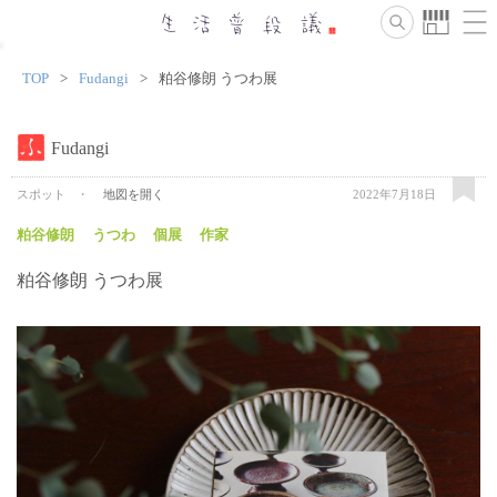
TOP
Fudangi
粕谷修朗 うつわ展
Fudangi
スポット
地図を開く
2022年7月18日
粕谷修朗
うつわ
個展
作家
粕谷修朗 うつわ展