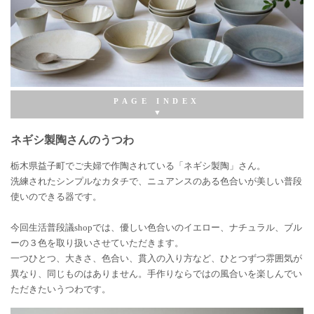
ネギシ製陶さんのうつわ
ネギシ製陶さんの5寸鉢、6寸鉢、7寸鉢
ネギシ製陶さんのうつわ
ネギシ製陶さんの7寸皿
栃木県益子町でご夫婦で作陶されている「ネギシ製陶」さん。
ネギシ製陶さんのカップ
洗練されたシンプルなカタチで、ニュアンスのある色合いが美しい普段
▼ネギシ製陶さんの作家紹介
使いのできる器です。
生活普段議shop
今回生活普段議shopでは、優しい色合いのイエロー、ナチュラル、ブル
ーの３色を取り扱いさせていただきます。
一つひとつ、大きさ、色合い、貫入の入り方など、ひとつずつ雰囲気が
異なり、同じものはありません。手作りならではの風合いを楽しんでい
ただきたいうつわです。