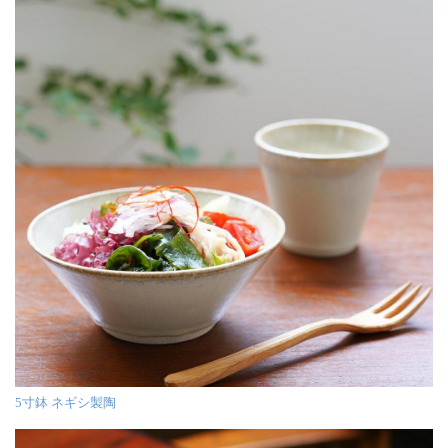
5寸鉢 ネギシ製陶