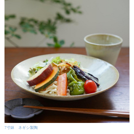
7寸鉢 ネギシ製陶