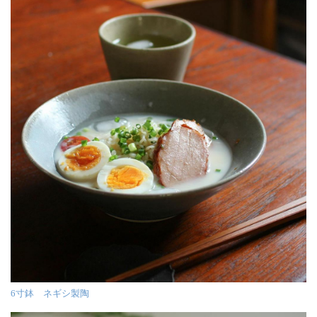
6寸鉢 ネギシ製陶