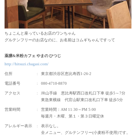
ちょこんと座っているお店のワンちゃん
グルテンフリーのお店なのに、お名前はコムギちゃんですって
薬膳&米粉カフェ やまの ひつじ
http://hitsuzi.chagasi.com/
住所
東京都渋谷区恵比寿西1-26-2
電話番号
080-4710-8870
アクセス
JR山手線 恵比寿駅西口改札口下車 徒歩5～7分
東急東横線 代官山駅東口改札口下車 徒歩5分
営業時間
営業時間：AM 11:30～PM 5:00
毎週月・木曜、第１・第３日曜定休
アレルギー表示
表示なし。
全メニュー、グルテンフリー(小麦粉不使用)です。