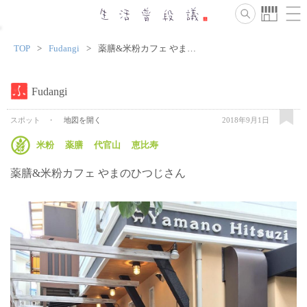
TOP
Fudangi
薬膳&米粉カフェ やまのひつじさん
Fudangi
スポット
地図を開く
2018年9月1日
米粉
薬膳
代官山
恵比寿
薬膳&米粉カフェ やまのひつじさん