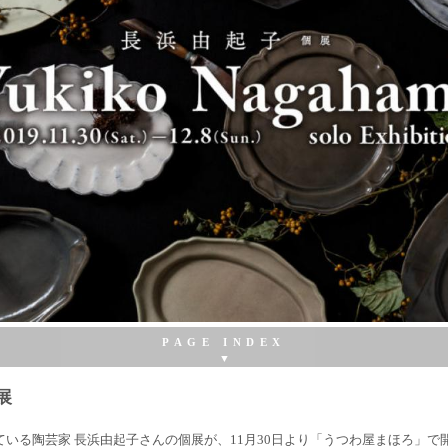
展
個展
展
ている陶芸家 長浜由起子さんの個展が、11月30日より「うつわ屋まほろ」で