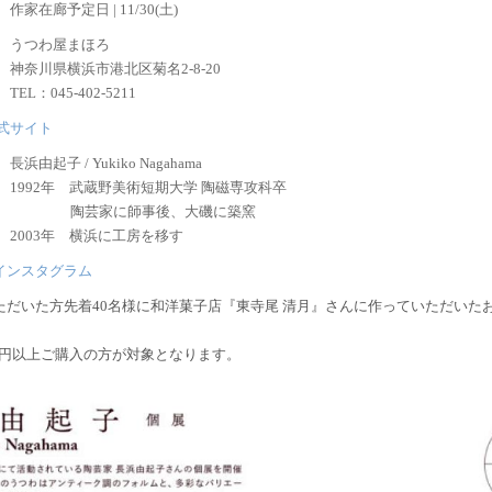
作家在廊予定日 | 11/30(土)
うつわ屋まほろ
神奈川県横浜市港北区菊名2-8-20
TEL：045-402-5211
式サイト
長浜由起子 / Yukiko Nagahama
1992年 武蔵野美術短期大学 陶磁専攻科卒
陶芸家に師事後、大磯に築窯
2003年 横浜に工房を移す
インスタグラム
ただいた方先着40名様に和洋菓子店『東寺尾 清月』さんに作っていただいた
00円以上ご購入の方が対象となります。