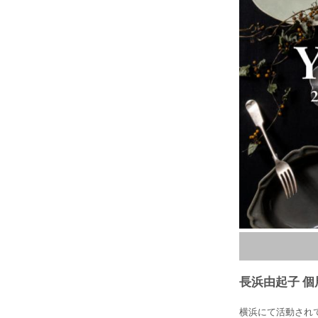
長浜由起子 個
長浜由起子 
長浜由起子 個
横浜にて活動され