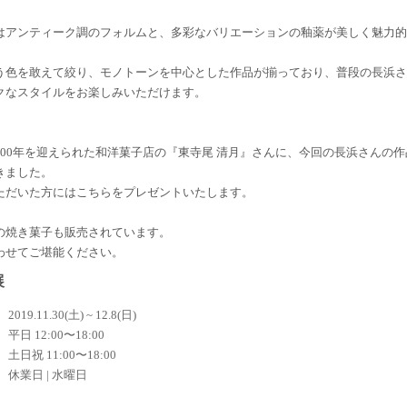
はアンティーク調のフォルムと、多彩なバリエーションの釉薬が美しく魅力的
う色を敢えて絞り、モノトーンを中心とした作品が揃っており、普段の長浜さ
クなスタイルをお楽しみいただけます。
100年を迎えられた和洋菓子店の『東寺尾 清月』さんに、今回の長浜さんの
きました。
ただいた方にはこちらをプレゼントいたします。
の焼き菓子も販売されています。
わせてご堪能ください。
展
2019.11.30(土) ~ 12.8(日)
平日 12:00〜18:00
土日祝 11:00〜18:00
休業日 | 水曜日