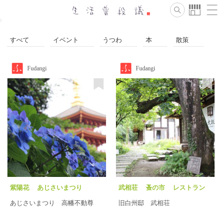
すべて
イベント
うつわ
本
散策
Fudangi
Fudangi
紫陽花
あじさいまつり
武相荘
蚤の市
レストラン
あじさい
高幡不動尊
カフェ
あじさいまつり 高幡不動尊
旧白州邸 武相荘
高幡不動
東京
散歩