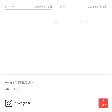
スポット
2026年6月1日
記事
2022年5月18日
«
‹
・
・
1
・
・
›
»
What's 生活普段議 ?
About Us